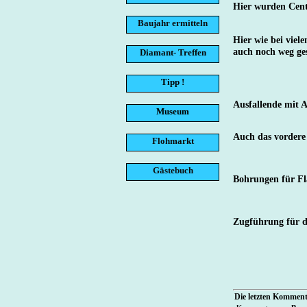
Hier wurden Centr
Baujahr ermitteln
Hier wie bei viel
auch noch weg ges
Diamant- Treffen
Tipp !
Ausfallende mit 
Museum
Auch das vordere
Flohmarkt
Gästebuch
Bohrungen für Fl
Zugführung für d
Die letzten Kommenta