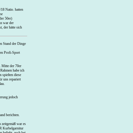
/18 Natio. hatten
ne
der 50er)
n war der
, der hätte sich
en Stand der Dinge
en Profi-Sport
 Mitte der 70er
t Rahmen habe ich
 spielten diese
r uns repariert
lau.
derung jedoch
and berichten.
h zeitgemäß war es
R Kurbelgarnitur
 beliebt, auch bei