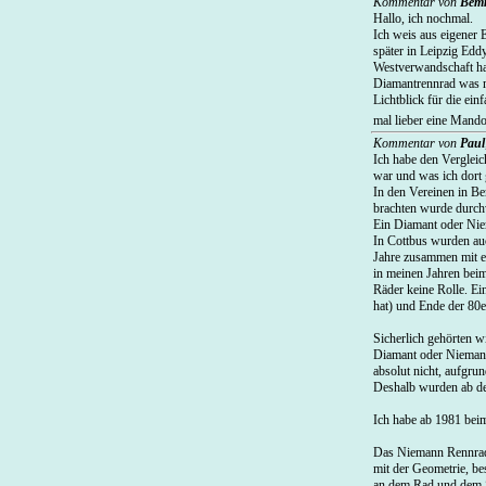
Kommentar von
Bem
Hallo, ich nochmal.
Ich weis aus eigener 
später in Leipzig Edd
Westverwandschaft hat
Diamantrennrad was m
Lichtblick für die ei
mal lieber eine Mando
Kommentar von
Paul
Ich habe den Vergleic
war und was ich dort
In den Vereinen in B
brachten wurde durch
Ein Diamant oder Niem
In Cottbus wurden auc
Jahre zusammen mit e
in meinen Jahren beim
Räder keine Rolle. Ei
hat) und Ende der 80e
Sicherlich gehörten wi
Diamant oder Niemann 
absolut nicht, aufgru
Deshalb wurden ab de
Ich habe ab 1981 bei
Das Niemann Rennrad s
mit der Geometrie, b
an dem Rad und dem Sa