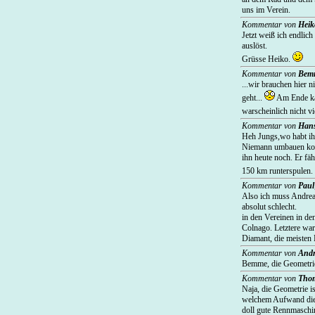
uns im Verein.
Kommentar von
Heik
Jetzt weiß ich endlic
auslöst.
Grüsse Heiko.
Kommentar von
Bem
...wir brauchen hier 
geht...
Am Ende kan
warscheinlich nicht vi
Kommentar von
Hans
Heh Jungs,wo habt ihr
Niemann umbauen konn
ihn heute noch. Er fä
150 km runterspulen.
Kommentar von
Paul
Also ich muss Andreas
absolut schlecht.
in den Vereinen in de
Colnago. Letztere war
Diamant, die meisten
Kommentar von
And
Bemme, die Geometrie
Kommentar von
Tho
Naja, die Geometrie i
welchem Aufwand die 
doll gute Rennmaschin