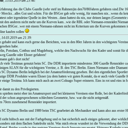
me
,
15.03.2019 um 23:46
:
Erfahrung das die Clubs Gazelle (sehr steif im Rahmen)in den70/80Jahren gefahren sind.Die 16
y Merckx...alles Gut und schön. Für die BSGer gab sehr wenig, für manchen nix...wenn du kei
test oder irgendeine Quelle in den Westen...dann hattest du nix, nur deinen langes (Geometrie 
it den anderen nicht mehr um die Kurven kam...wie die RBL oder Niemann-rennräder.Nieman
nfachen BSGer...wer mit einem Niemann-rahmen nicht im Kriterium um die Kurven gekommen ist
line kaufen sollen
,
14.03.2019 um 21:39
:
h gehabt und kann euch gerne das Berichten, was in den 80er Jahren in den wichtigsten Verein
 gesehen habe.
erlin, Potsdam, Cottbus und Magdeburg, welche den Nachwuchs für den Kader und somit für d
weg Gazelle oder Elsner gefahren!
ann gab's dort nicht!
h viele Textimas genutzt beim SC. Die DDR importierte mindestens 300 Gazelle Rennräder ca.
inigen ALAN für die wichtigsten Vereine, z. B. den TSC Berlin. Einen Niemann oder Diaman
 SC Dynamo Berlin lediglich bei der Amateurförderung gesehen. Bei den eigentlichen Sportlern
nzige DDR Produkte waren Elsner (zu dem hatten wir guten Kontakt, da er auch viele Gazelle fü
r einige Textima. Ich kann mich auch an zwei Colnago Super erinnern. Eins in rot und eins in b
r damit zu den Privilegierten.
spielten meist eher im Amateursport und bei kleineren Vereinen eine Rolle, bei der Kaderför
nd der schon angesprochenen schlechten Geometrie, bzw. war die nicht zeitgemäß.
n 70ern zunehmend Rennräder importiert.
m SC Dynamo Berlin und 1989 beim TSC gearbeitet als Mechaniker und kann also aus erster H
ieht hübsch aus mit der Farbgebung und es hat sicherlich auch einiges gekostet, aber wirklic
esonders mit dem flachen Sattelrohr nicht. Was mich etwas wundert ist die Verwendung der DD
ttel. Beides wurde in den meisten Vereinen durch Importware ersetzt. Shimano Kurbeln waren