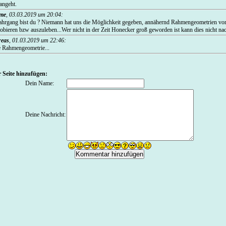
angeht.
me
,
03.03.2019 um 20:04
:
Jahrgang bist du ? Niemann hat uns die Möglichkeit gegeben, annähernd Rahmengeometrien v
bieren bzw auszuleben...Wer nicht in der Zeit Honecker groß geworden ist kann dies nicht nac
eas
,
01.03.2019 um 22:46
:
e Rahmengeometrie...
 Seite hinzufügen:
Dein Name:
Deine Nachricht: