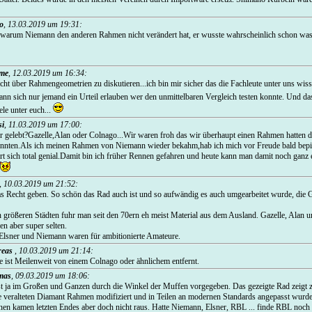
o
,
13.03.2019 um 19:31
:
h warum Niemann den anderen Rahmen nicht verändert hat, er wusste wahrscheinlich schon was 
me
,
12.03.2019 um 16:34
:
nicht über Rahmengeometrien zu diskutieren...ich bin mir sicher das die Fachleute unter uns wi
n sich nur jemand ein Urteil erlauben wer den unmittelbaren Vergleich testen konnte. Und da
ele unter euch...
i
,
11.03.2019 um 17:00
:
 gelebt?Gazelle,Alan oder Colnago...Wir waren froh das wir überhaupt einen Rahmen hatten d
ten.Als ich meinen Rahmen von Niemann wieder bekahm,hab ich mich vor Freude bald bepis
hrt sich total genial.Damit bin ich früher Rennen gefahren und heute kann man damit noch ganz 
,
10.03.2019 um 21:52
:
 Recht geben. So schön das Rad auch ist und so aufwändig es auch umgearbeitet wurde, die G
n größeren Städten fuhr man seit den 70ern eh meist Material aus dem Ausland. Gazelle, Alan
en aber super selten.
 Elsner und Niemann waren für ambitionierte Amateure.
reas
,
10.03.2019 um 21:14
:
 ist Meilenweit von einem Colnago oder ähnlichem entfernt.
mas
,
09.03.2019 um 18:06
:
st ja im Großen und Ganzen durch die Winkel der Muffen vorgegeben. Das gezeigte Rad zeigt z
veralteten Diamant Rahmen modifiziert und in Teilen an modernen Standards angepasst wurden
en kamen letzten Endes aber doch nicht raus. Hatte Niemann, Elsner, RBL ... finde RBL noch