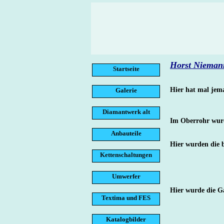
Horst Nieman
Startseite
Hier hat mal jem
Galerie
Diamantwerk alt
Im Oberrohr wurde
Anbauteile
Hier wurden die b
Kettenschaltungen
Umwerfer
Hier wurde die G
Textima und FES
Katalogbilder