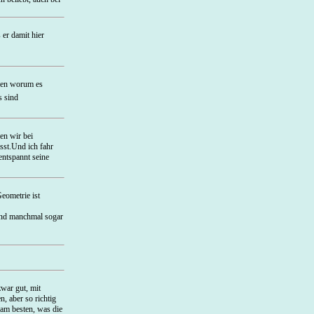
er damit hier
ssen worum es
s sind
en wir bei
st.Und ich fahr
entspannt seine
eometrie ist
 und manchmal sogar
war gut, mit
, aber so richtig
 am besten, was die