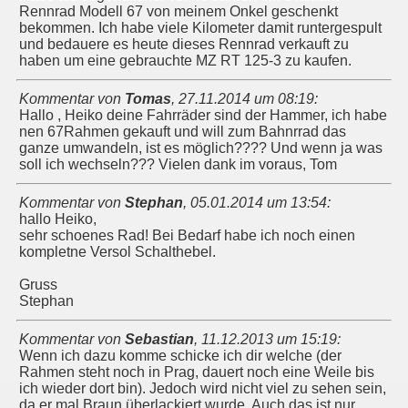
Rennrad Modell 67 von meinem Onkel geschenkt
bekommen. Ich habe viele Kilometer damit runtergespult
und bedauere es heute dieses Rennrad verkauft zu
haben um eine gebrauchte MZ RT 125-3 zu kaufen.
Kommentar von
Tomas
,
27.11.2014 um 08:19
:
Hallo , Heiko deine Fahrräder sind der Hammer, ich habe
nen 67Rahmen gekauft und will zum Bahnrrad das
ganze umwandeln, ist es möglich???? Und wenn ja was
soll ich wechseln??? Vielen dank im voraus, Tom
Kommentar von
Stephan
,
05.01.2014 um 13:54
:
hallo Heiko,
sehr schoenes Rad! Bei Bedarf habe ich noch einen
kompletne Versol Schalthebel.
Gruss
Stephan
Kommentar von
Sebastian
,
11.12.2013 um 15:19
:
Wenn ich dazu komme schicke ich dir welche (der
Rahmen steht noch in Prag, dauert noch eine Weile bis
ich wieder dort bin). Jedoch wird nicht viel zu sehen sein,
da er mal Braun überlackiert wurde. Auch das ist nur