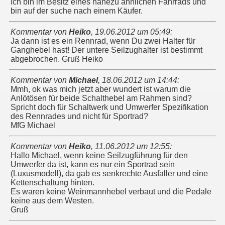
Ich bin im Besitz eines nahezu ähnlichen Fahrrads und
bin auf der suche nach einem Käufer.
Kommentar von
Heiko
,
19.06.2012 um 05:49
:
Ja dann ist es ein Rennrad, wenn Du zwei Halter für
Ganghebel hast! Der untere Seilzughalter ist bestimmt
abgebrochen. Gruß Heiko
Kommentar von
Michael
,
18.06.2012 um 14:44
:
Mmh, ok was mich jetzt aber wundert ist warum die
Anlötösen für beide Schalthebel am Rahmen sind?
Spricht doch für Schaltwerk und Umwerfer Spezifikation
des Rennrades und nicht für Sportrad?
MfG Michael
Kommentar von
Heiko
,
11.06.2012 um 12:55
:
Hallo Michael, wenn keine Seilzugführung für den
Umwerfer da ist, kann es nur ein Sportrad sein
(Luxusmodell), da gab es senkrechte Ausfaller und eine
Kettenschaltung hinten.
Es waren keine Weinmannhebel verbaut und die Pedale
keine aus dem Westen.
Gruß