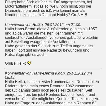
Frage( habe Dich einfach mit'Du' angesprochen, bei
Motorradfahrern ist das so, weiß noch nicht, obs bei
Diamantradlern auch so ist): wie kommt man als
Nordfriese zu diesem Diamant-Hobby? Gruß H-B
Kommentar von
Heiko
,
26.01.2012 um 21:09
:
Hallo Hans-Bernd, diese Ausfallenden gab es bis 1957
und ab da waren die meisten Rennrahmen mit
senkrechten Ausfallenden versehen, gab aber weiterhin
auf Bestellung waagerechte Ausfallenden.
Habe gesehen das Sie sich zum Treffen angemeldet
haben , dort gibt es viele Räder zu bewundern und
Ratschläge gibt es auch.
Grüße Heiko
Kommentar von
Hans-Bernd Koch
,
26.01.2012 um
08:19
:
Hallo Heiko, ist mein erster Kommentar zu Deinen tollen
Rädern. Habe mein erstes Rennrad 1962 zusammen
gebaut, damals gabs noch jedes Teil zu kaufen. Seit
einigen Jahren, bin jetzt Rentner, baue ich wieder und
versuche, über alle möglichen Quellen, Teile zu kriegen.
Habe ne Frage zu den Ausfallenden: mein Rahmen 62