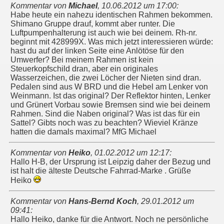
Kommentar von
Michael
,
10.06.2012 um 17:00
:
Habe heute ein nahezu identischen Rahmen bekommen.
Shimano Gruppe drauf, kommt aber runter. Die
Luftpumpenhalterung ist auch wie bei deinem. Rh-nr.
beginnt mit 428999X. Was mich jetzt interessieren würde:
hast du auf der linken Seite eine Anlötöse für den
Umwerfer? Bei meinem Rahmen ist kein
Steuerkopfschild dran, aber ein originales
Wasserzeichen, die zwei Löcher der Nieten sind dran.
Pedalen sind aus W BRD und die Hebel am Lenker von
Weinmann. Ist das original? Der Reflektor hinten, Lenker
und Grünert Vorbau sowie Bremsen sind wie bei deinem
Rahmen. Sind die Naben original? Was ist das für ein
Sattel? Gibts noch was zu beachten? Wieviel Kränze
hatten die damals maximal? MfG Michael
Kommentar von
Heiko
,
01.02.2012 um 12:17
:
Hallo H-B, der Ursprung ist Leipzig daher der Bezug und
ist halt die älteste Deutsche Fahrrad-Marke . Grüße
Heiko
Kommentar von
Hans-Bernd Koch
,
29.01.2012 um
09:41
:
Hallo Heiko, danke für die Antwort. Noch ne persönliche