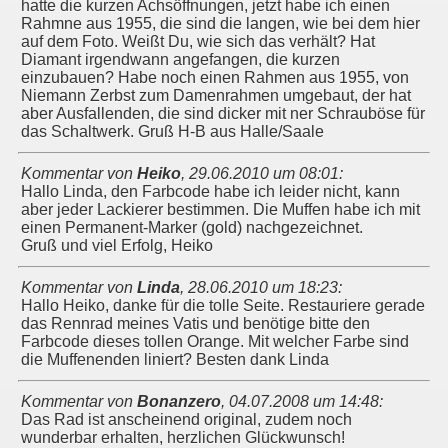
hatte die kurzen Achsöffnungen, jetzt habe ich einen
Rahmne aus 1955, die sind die langen, wie bei dem hier
auf dem Foto. Weißt Du, wie sich das verhält? Hat
Diamant irgendwann angefangen, die kurzen
einzubauen? Habe noch einen Rahmen aus 1955, von
Niemann Zerbst zum Damenrahmen umgebaut, der hat
aber Ausfallenden, die sind dicker mit ner Schrauböse für
das Schaltwerk. Gruß H-B aus Halle/Saale
Kommentar von
Heiko
,
29.06.2010 um 08:01
:
Hallo Linda, den Farbcode habe ich leider nicht, kann
aber jeder Lackierer bestimmen. Die Muffen habe ich mit
einen Permanent-Marker (gold) nachgezeichnet.
Gruß und viel Erfolg, Heiko
Kommentar von
Linda
,
28.06.2010 um 18:23
:
Hallo Heiko, danke für die tolle Seite. Restauriere gerade
das Rennrad meines Vatis und benötige bitte den
Farbcode dieses tollen Orange. Mit welcher Farbe sind
die Muffenenden liniert? Besten dank Linda
Kommentar von
Bonanzero
,
04.07.2008 um 14:48
:
Das Rad ist anscheinend original, zudem noch
wunderbar erhalten, herzlichen Glückwunsch!