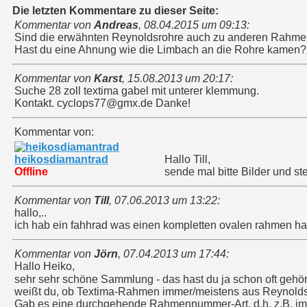
Die letzten Kommentare zu dieser Seite:
Kommentar von
Andreas
,
08.04.2015 um 09:13
:
Sind die erwähnten Reynoldsrohre auch zu anderen Rahmen
Hast du eine Ahnung wie die Limbach an die Rohre kamen?
Kommentar von
Karst
,
15.08.2013 um 20:17
:
Suche 28 zoll textima gabel mit unterer klemmung.
Kontakt. cyclops77@gmx.de Danke!
Kommentar von:
heikosdiamantrad
Hallo Till,
Offline
sende mal bitte Bilder und s
Kommentar von
Till
,
07.06.2013 um 13:22
:
hallo,..
ich hab ein fahhrad was einen kompletten ovalen rahmen hat
Kommentar von
Jörn
,
07.04.2013 um 17:44
:
Hallo Heiko,
sehr sehr schöne Sammlung - das hast du ja schon oft gehö
weißt du, ob Textima-Rahmen immer/meistens aus Reynolds
Gab es eine durchgehende Rahmennummer-Art, d.h. z.B. imm