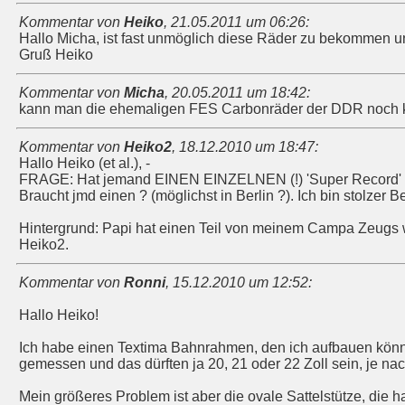
Kommentar von
Heiko
,
21.05.2011 um 06:26
:
Hallo Micha, ist fast unmöglich diese Räder zu bekommen u
Gruß Heiko
Kommentar von
Micha
,
20.05.2011 um 18:42
:
kann man die ehemaligen FES Carbonräder der DDR noch k
Kommentar von
Heiko2
,
18.12.2010 um 18:47
:
Hallo Heiko (et al.), -
FRAGE: Hat jemand EINEN EINZELNEN (!) 'Super Record'
Braucht jmd einen ? (möglichst in Berlin ?). Ich bin stolzer B
Hintergrund: Papi hat einen Teil von meinem Campa Zeugs we
Heiko2.
Kommentar von
Ronni
,
15.12.2010 um 12:52
:
Hallo Heiko!
Ich habe einen Textima Bahnrahmen, den ich aufbauen könn
gemessen und das dürften ja 20, 21 oder 22 Zoll sein, je
Mein größeres Problem ist aber die ovale Sattelstütze, die ha