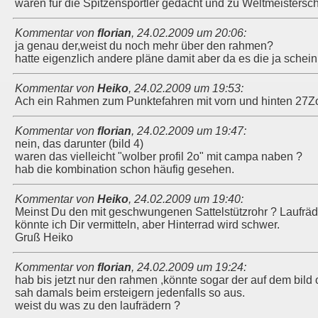
waren für die Spitzensportler gedacht und zu Weltmeistersch
Kommentar von
florian
,
24.02.2009 um 20:06
:
ja genau der,weist du noch mehr über den rahmen?
hatte eigenzlich andere pläne damit aber da es die ja scheinbar
Kommentar von
Heiko
,
24.02.2009 um 19:53
:
Ach ein Rahmen zum Punktefahren mit vorn und hinten 27Zo
Kommentar von
florian
,
24.02.2009 um 19:47
:
nein, das darunter (bild 4)
waren das vielleicht "wolber profil 2o" mit campa naben ?
hab die kombination schon häufig gesehen.
Kommentar von
Heiko
,
24.02.2009 um 19:40
:
Meinst Du den mit geschwungenen Sattelstützrohr ? Laufrä
könnte ich Dir vermitteln, aber Hinterrad wird schwer.
Gruß Heiko
Kommentar von
florian
,
24.02.2009 um 19:24
:
hab bis jetzt nur den rahmen ,könnte sogar der auf dem bild 
sah damals beim ersteigern jedenfalls so aus.
weist du was zu den laufrädern ?