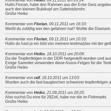
Kommentar von
Heiko
,
09.11.2011 um 20:14
:
Hallo Florian, habe den Rahmen aus der Ecke Gera angebo
auch den kleinen Bubikopf am Sattelstützrohr.
Grüße Heiko
Kommentar von
Florian
,
09.11.2011 um 16:33
:
Weißt du zufällig wer den gefahren hat? Wollte die Diamant-B
Kommentar von
Florian
,
09.11.2011 um 10:33
:
Hallo du hast ja ein bild von meinem textima(das mit der g
Kommentar von
Heiko
,
18.10.2011 um 20:09
:
Da die Tropfenfelgen in der DDR hergestellt wurden und aus 
Einige Sammler verwenden diese Assos-Felgen für die Tex
Grüße Heiko
Kommentar von
ralf
,
18.10.2011 um 13:03
:
Wurden auch die fast baugleichen schweizer tropfenfelgen 
Kommentar von
Heiko
,
21.09.2011 um 20:25
:
Also suchst Du eine für 28Zoll, habe nur die im Flohmarkt.
Grüße Heiko