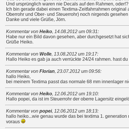
Und ursprünglich waren nie Decals auf den Rahmen, oder!?
Ich bin gerade dabei einen Textima-Zeitfahrrahmen original
Oberrohr und Ober- und Steuerrohr) noch nirgends gesehen 
Danke und viele Grüße, Jörn.
Kommentar von
Heiko
,
14.08.2012 um 09:31
:
Habe nur ein Bild davon gesehen, aber durchgesetzt hat sich
Grüße Heiko.
Kommentar von
Wolle
,
13.08.2012 um 19:17
:
Hallo Heiko es gab ja auch verrückte 24/24 rahmen. hast du
Kommentar von
Florian
,
23.07.2012 um 09:56
:
hallo Heiko,
bei meinem Textima passt das normale 68 mm innenlager nic
Kommentar von
Heiko
,
12.06.2012 um 19:10
:
Hallo popei, da ist im Steuerrohr der oberre Lagersitz einge
Kommentar von
popei
,
12.06.2012 um 18:13
:
hallo heiko...wie genau wurde das bei textima 1. generation
voraus