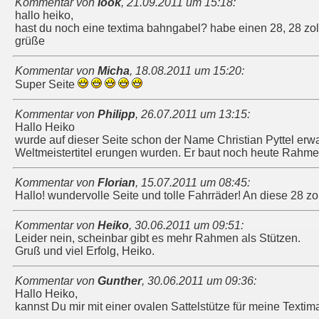
Kommentar von
look
,
21.09.2011 um 15:18
:
hallo heiko,
hast du noch eine textima bahngabel? habe einen 28, 28 zoll
grüße
Kommentar von
Micha
,
18.08.2011 um 15:20
:
Super Seite
Kommentar von
Philipp
,
26.07.2011 um 13:15
:
Hallo Heiko
wurde auf dieser Seite schon der Name Christian Pyttel erwa
Weltmeistertitel erungen wurden. Er baut noch heute Rahmen
Kommentar von
Florian
,
15.07.2011 um 08:45
:
Hallo! wundervolle Seite und tolle Fahrräder! An diese 28 zo
Kommentar von
Heiko
,
30.06.2011 um 09:51
:
Leider nein, scheinbar gibt es mehr Rahmen als Stützen.
Gruß und viel Erfolg, Heiko.
Kommentar von
Gunther
,
30.06.2011 um 09:36
:
Hallo Heiko,
kannst Du mir mit einer ovalen Sattelstütze für meine Text