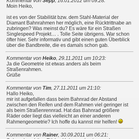
Kommentar von
Sepp
,
16.01.2012 um 09:28
:
Moin Heiko,
ist es von der Stabilität bzw. dem Stahl-Material der
Diamant Bahnrahmen her möglich, eine Rücktrittnabe an
zubringen? Was meinst du? Es wäre für ein Straßen
Singlespeed Projekt… . Tolle Seite übrigens. War schon
öfter hier. Sehr informativ und gibt einen guten Überblick
über die Bandbreite, die es damals schon gab.
Kommentar von
Heiko
,
29.11.2011 um 10:23
:
Ja die Geometrie ist etwas anders als beim
Straßenrahmen.
Grüße
Kommentar von
Tim
,
27.11.2011 um 21:10
:
Hallo Heiko,
mir ist aufgefallen dass beim Bahnrad der Abstand
zwischen den Reifen und dem Rahmen viel geringer ist
als beim Straßenrennrad. Hat das Bahnrad größere
Räder oder liegt das vielleicht an einer anderen
Rahmengeometrie? Ich hoffe du kannst mir helfen!
Kommentar von
Rainer
,
30.09.2011 um 06:21
: