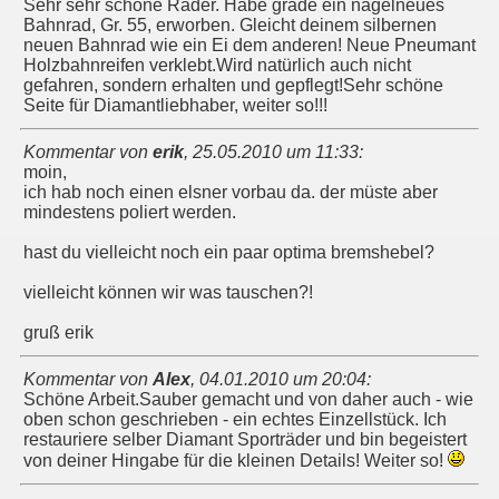
Sehr sehr schöne Räder. Habe grade ein nagelneues
Bahnrad, Gr. 55, erworben. Gleicht deinem silbernen
neuen Bahnrad wie ein Ei dem anderen! Neue Pneumant
Holzbahnreifen verklebt.Wird natürlich auch nicht
gefahren, sondern erhalten und gepflegt!Sehr schöne
Seite für Diamantliebhaber, weiter so!!!
Kommentar von
erik
,
25.05.2010 um 11:33
:
moin,
ich hab noch einen elsner vorbau da. der müste aber
mindestens poliert werden.
hast du vielleicht noch ein paar optima bremshebel?
vielleicht können wir was tauschen?!
gruß erik
Kommentar von
Alex
,
04.01.2010 um 20:04
:
Schöne Arbeit.Sauber gemacht und von daher auch - wie
oben schon geschrieben - ein echtes Einzellstück. Ich
restauriere selber Diamant Sporträder und bin begeistert
von deiner Hingabe für die kleinen Details! Weiter so!