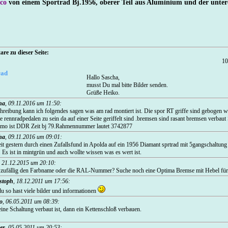
aco
von einem Sportrad Bj.1956, oberer Teil aus Aluminium und der untere 
re zu dieser Seite:
10
Hallo Sascha,
musst Du mal bitte Bilder senden.
Grüße Heiko.
ha
,
09.11.2016 um 11:50
:
reibung kann ich folgendes sagen was am rad montiert ist. Die spor RT griffe sind gebogen wi
e rennradpedalen zu sein da auf einer Seite geriffelt sind .bremsen sind rasant bremsen verbaut
amo ist DDR Zeit bj 79.Rahmennummer lautet 3742877
ha
,
09.11.2016 um 09:01
:
eit gestern durch einen Zufallsfund in Apolda auf ein 1956 Diamant sprtrad mit 5gangschaltung
s ist in mintgrün und auch wollte wissen was es wert ist.
,
21.12.2015 um 20:10
:
u zufällig den Farbname oder die RAL-Nummer? Suche noch eine Optima Bremse mit Hebel für 
stoph
,
18.12.2011 um 17:56
:
du so hast viele bilder und informationen
o
,
06.05.2011 um 08:39
:
ine Schaltung verbaut ist, dann ein Kettenschloß verbauen.
er
,
05.05.2011 um 20:53
: