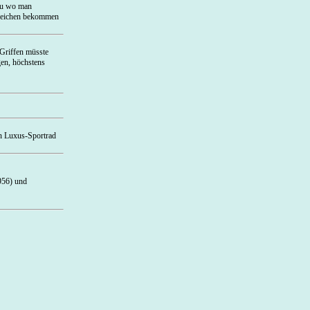
 du wo man
uspeichen bekommen
-Griffen müsste
gen, höchstens
in Luxus-Sportrad
956) und