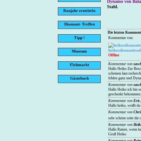
Dynamo von Bal
Stahl.
Baujahr ermitteln
Diamant- Treffen
Die letzten Kommenta
Tipp !
Kommentar von:
heikosdiamantrad
Museum
Offline
Kommentar von
sasc
Flohmarkt
Hallo Heiko Zur Besch
scheinen laut recherch
Gästebuch
fehlen ganz und Dyn
Kommentar von
sasc
Hallo Heiko ich bin s
geschenkt bekommen. E
Kommentar von
Eric
Hallo heiko, weißt d
Kommentar von
Chri
sehr schöne seite die 
Kommentar von
Heik
Hallo Rainer, wenn ke
Gruß Heiko
Kommentar von
Rain