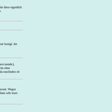
ar diese eigentlich
)
ir bezügl. der
rot metalic),
rün ohne
 da rausfinden ob
chromt. Wegen
ann sehr teuer.