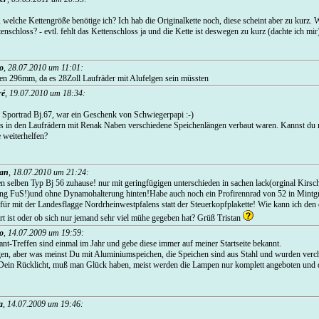
 welche Kettengröße benötige ich? Ich hab die Originalkette noch, diese scheint aber zu kurz. W
tenschloss? - evtl. fehlt das Kettenschloss ja und die Kette ist deswegen zu kurz (dachte ich mir
o
,
28.07.2010 um 11:01
:
n 296mm, da es 28Zoll Laufräder mit Alufelgen sein müssten
ré
,
19.07.2010 um 18:34
:
n Sportrad Bj.67, war ein Geschenk von Schwiegerpapi :-)
s in den Laufrädern mit Renak Naben verschiedene Speichenlängen verbaut waren. Kannst du m
e weiterhelfen?
tan
,
18.07.2010 um 21:24
:
den selben Typ Bj 56 zuhause! nur mit geringfügigen unterschieden in sachen lack(orginal Kirsch
ng FuS!)und ohne Dynamohalterung hinten!Habe auch noch ein Profirennrad von 52 in Mintg
für mit der Landesflagge Nordrheinwestpfalens statt der Steuerkopfplakette! Wie kann ich den
t ist oder ob sich nur jemand sehr viel mühe gegeben hat? Grüß Tristan
o
,
14.07.2009 um 19:59
:
nt-Treffen sind einmal im Jahr und gebe diese immer auf meiner Startseite bekannt.
egen, aber was meinst Du mit Aluminiumspeichen, die Speichen sind aus Stahl und wurden ver
 Dein Rücklicht, muß man Glück haben, meist werden die Lampen nur komplett angeboten und d
a
,
14.07.2009 um 19:46
: