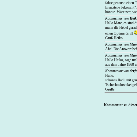
fahre genauso einen T
Ersatzteile bekommt? 
könnte. Wäre nett, w
Kommentar von
Heik
Hallo Marc, es sind d
mann die Hebel gerade
einen Optima-Griff
Gruß Heiko
Kommentar von
Mar
Aha! Die Antwort befi
Kommentar von
Mar
Hallo Heiko, sage mal
aus dem Jahre 1960 u
Kommentar von
derf
Hallo,
schönes Radl, mit ge
Tschechoslowakei gefa
Grüße
Kommentar zu dieser