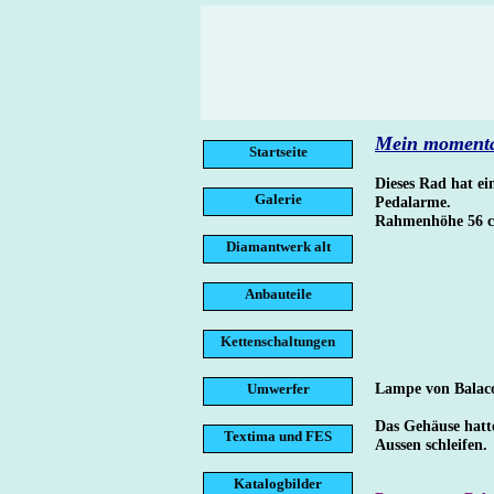
Mein momenta
Startseite
Dieses Rad hat e
Galerie
Pedalarme.
Rahmenhöhe 56 cm,
Diamantwerk alt
Anbauteile
Kettenschaltungen
Lampe von Balaco 
Umwerfer
Das Gehäuse hatte
Textima und FES
Aussen schleifen.
Katalogbilder