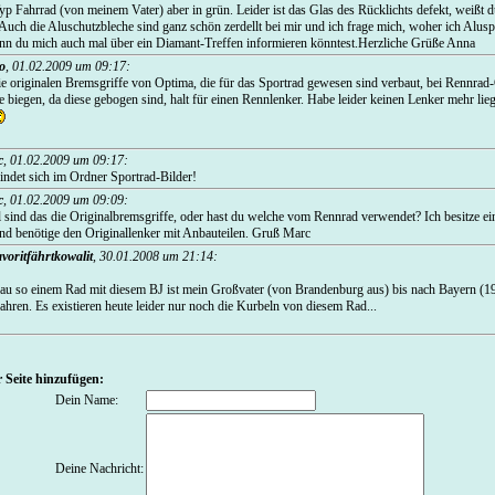
yp Fahrrad (von meinem Vater) aber in grün. Leider ist das Glas des Rücklichts defekt, weißt
Auch die Aluschutzbleche sind ganz schön zerdellt bei mir und ich frage mich, woher ich Al
enn du mich auch mal über ein Diamant-Treffen informieren könntest.Herzliche Grüße Anna
o
,
01.02.2009 um 09:17
:
ie originalen Bremsgriffe von Optima, die für das Sportrad gewesen sind verbaut, bei Rennrad
 biegen, da diese gebogen sind, halt für einen Rennlenker. Habe leider keinen Lenker mehr lie
c
,
01.02.2009 um 09:17
:
ndet sich im Ordner Sportrad-Bilder!
c
,
01.02.2009 um 09:09
:
 sind das die Originalbremsgriffe, oder hast du welche vom Rennrad verwendet? Ich besitze e
nd benötige den Originallenker mit Anbauteilen. Gruß Marc
avoritfährtkowalit
,
30.01.2008 um 21:14
:
nau so einem Rad mit diesem BJ ist mein Großvater (von Brandenburg aus) bis nach Bayern (1
hren. Es existieren heute leider nur noch die Kurbeln von diesem Rad...
 Seite hinzufügen:
Dein Name:
Deine Nachricht: