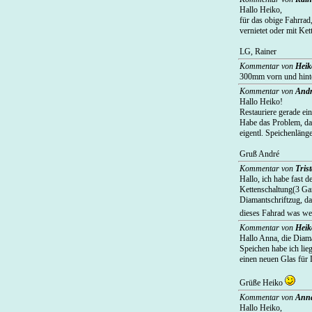
Hallo Heiko,
für das obige Fahrrad,
vernietet oder mit Ket
LG, Rainer
Kommentar von
Heik
300mm vorn und hinte
Kommentar von
And
Hallo Heiko!
Restauriere gerade ei
Habe das Problem, da
eigentl. Speichenläng
Gruß André
Kommentar von
Tris
Hallo, ich habe fast 
Kettenschaltung(3 Ga
Diamantschriftzug, da
dieses Fahrad was wer
Kommentar von
Heik
Hallo Anna, die Diama
Speichen habe ich li
einen neuen Glas für
Grüße Heiko
Kommentar von
Ann
Hallo Heiko,