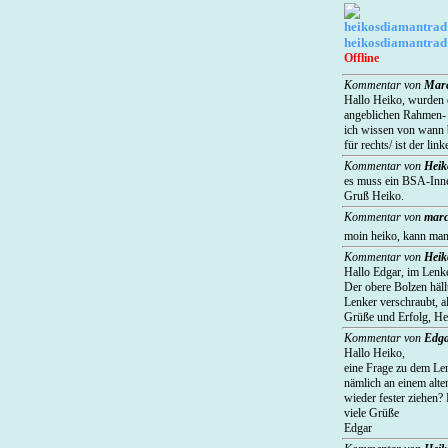
heikosdiamantrad
Offline
Kommentar von
Mar
Hallo Heiko, wurden d
angeblichen Rahmen- 
ich wissen von wann 
für rechts/ ist der l
Kommentar von
Heik
es muss ein BSA-Inne
Gruß Heiko.
Kommentar von
mar
moin heiko, kann man
Kommentar von
Heik
Hallo Edgar, im Lenke
Der obere Bolzen häll
Lenker verschraubt, 
Grüße und Erfolg, He
Kommentar von
Edg
Hallo Heiko,
eine Frage zu dem Len
nämlich an einem alt
wieder fester ziehen? 
viele Grüße
Edgar