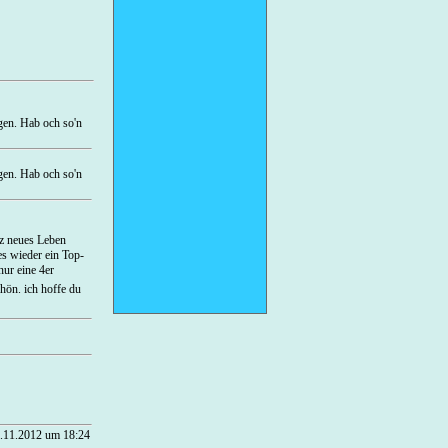
gen. Hab och so'n
gen. Hab och so'n
nz neues Leben
es wieder ein Top-
nur eine 4er
hön. ich hoffe du
.11.2012 um 18:24