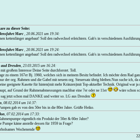
re zu dieser Seite:
densfahrt Marc
,
20.06.2021 um 19:34
:
nen kettenfänger angebaut! Soll den radwechsel erleichtern. Gab's in verschiedenen Ausführun
densfahrt Marc
,
20.06.2021 um 19:24
:
nen kettenfänger angebaut! Soll den radwechsel erleichtern. Gab's in verschiedenen Ausführun
 aud Dresden
,
23.03.2015 um 16:24
:
mit großem Interesse Deine Seite durchforstet. Toll.
age zu einem 167er Bj. 1960, welches sich in meinem Besitz befindet. Ich möchte dem Rad ga
ur der org. Rahmen und die Gabel mit neuem org. Steuersatz übrig bleiben.Nun suche ich, da 
eine geeignete Kasette für hinten(mit mehr Kränzen)mit Top-aktueller Technik. Original war ja 
rhaupt, auf Grund der Rahmenabmessungen machbar eine 7er oder ne 11er
wäre schon sc
d sag jetzt schon mal DANKE und weiter so. LG aus Dresden
o
,
08.02.2014 um 14:37
:
umpen gab es von den 50er bis in die 80er Jahre. Grüße Heiko.
don
,
07.02.2014 um 17:33
:
Rahmenpumpe eigentlich ein Produkt der 50er & 60er Jahre?
he Pumpe käme anstelle dessen für 1959 in Frage?
 erholsames Wochenende
22