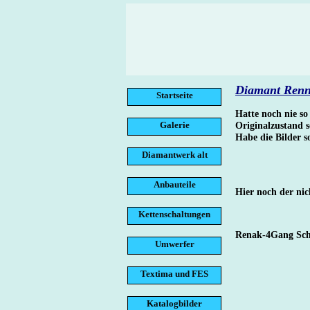
Diamant Renn
Startseite
Hatte noch nie so 
Galerie
Originalzustand s
Habe die Bilder s
Diamantwerk alt
Anbauteile
Hier noch der nic
Kettenschaltungen
Renak-4Gang Sch
Umwerfer
Textima und FES
Katalogbilder