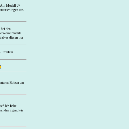
. Am Modell 67
staurierungen aus
 bei den
lerweise möchte
ab es diesen nur
n Problem.
unteren Bolzen am
ie? Ich habe
man das irgendwie