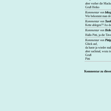
aber vorher die Macke
Gruß Heiko
Kommentar von
bike
Wie bekommt man denn 
Kommentar von
Tank
Kette ablegen?? An de
Kommentar von
Heik
Hallo Pitti, ja die 
Kommentar von
Pitti
Glück auf,
da haste ja wieder mal
aber sachmal, wozu is
Gruß
Pitti
Kommentar zu dieser