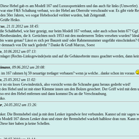
Diese Hebel gab es am Modell 167 und Luxussporträdern und das auch für links (Umwerfer)
war eine F&S Schaltung verbaut, wo der Hebel am Oberrohr verschraubt war. Es gibt viele Re
den 50er Jahren, wo sogar Hebelsockel verlötet wurden, halt Zeitgemäß.
Grüße Heiko.
cus
,
21.11.2012 um 18:45
:
ie Schalthebel, wie hier gezeigt, nur beim Modell 167 verbaut, oder auch schon beim 67? Ggf.
Restbeständen, die lt. Gerüchten noch 1953 mit den moderneren Teilen versehen wurden? Idea
bis wann genau? Lässt es sich per Bauzeit und/ oder Rahmennummer ungefähr einschränken? G
inke demnach von Dir nach´gedreht´? Danke & Gruß Marcus, Soest
o
,
10.06.2012 um 07:13
:
nlager (Rechts-Linksgewinde)sein und auf die Gehäusebreite muss geachtet werden, dann kei
cimann
,
09.06.2012 um 20:08
:
 im 167 rahmen bj 59 neuartige tretlager verbauen? wenn ja welche...danke schon im voraus
o
,
25.05.2012 um 11:02
:
r ist ein loses Gewindestück, also vorsicht wenn die Schraube ganz heraus gedreht wird!
t den Hebel und ist mit einer Klemme innen um den Bolzen gesichert. Der Griff wird mit dem 
also erst den Hebel entfernen und dann kommst Du an die Verschraubung.
iko.
ar
,
24.05.2012 um 15:26
:
ker. Die Bremshebel sind ja mit dem Lenker irgendwie fest verbunden. Kannst ud mir sagen w
en Modell 167 diesen Lenker dran und einer der Bremshebel wackelt halblose dran rum. Kann 
Diese hier haben ja keine Schellen.