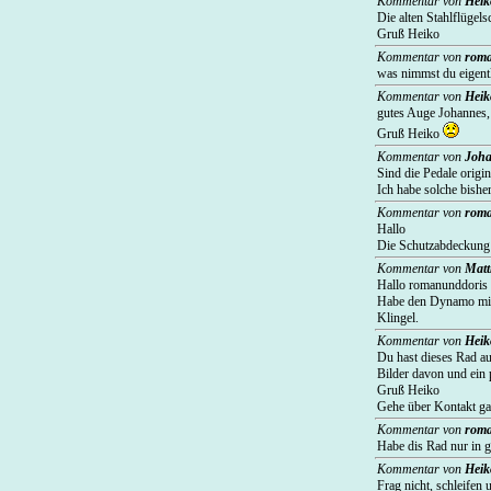
Kommentar von
Heik
Die alten Stahlflügel
Gruß Heiko
Kommentar von
roma
was nimmst du eigentl
Kommentar von
Heik
gutes Auge Johannes,
Gruß Heiko
Kommentar von
Joh
Sind die Pedale orig
Ich habe solche bishe
Kommentar von
roma
Hallo
Die Schutzabdeckung 
Kommentar von
Matt
Hallo romanunddoris
Habe den Dynamo mit 
Klingel.
Kommentar von
Heik
Du hast dieses Rad au
Bilder davon und ein p
Gruß Heiko
Gehe über Kontakt ga
Kommentar von
roma
Habe dis Rad nur in 
Kommentar von
Heik
Frag nicht, schleifen 