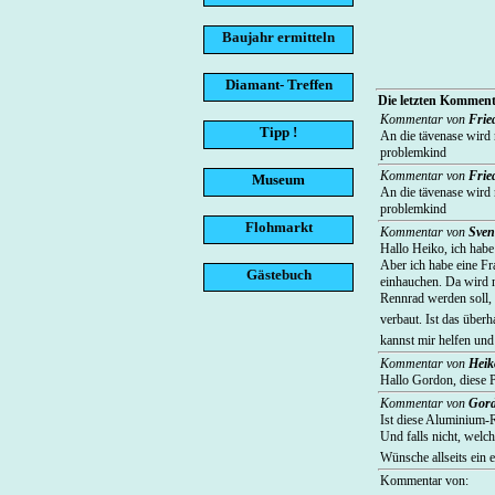
Baujahr ermitteln
Diamant- Treffen
Die letzten Kommenta
Kommentar von
Frie
Tipp !
An die tävenase wird 
problemkind
Kommentar von
Frie
Museum
An die tävenase wird 
problemkind
Flohmarkt
Kommentar von
Sven
Hallo Heiko, ich habe 
Aber ich habe eine Fr
Gästebuch
einhauchen. Da wird n
Rennrad werden soll, 
verbaut. Ist das übe
kannst mir helfen un
Kommentar von
Heik
Hallo Gordon, diese P
Kommentar von
Gor
Ist diese Aluminium-
Und falls nicht, welc
Wünsche allseits ein
Kommentar von: