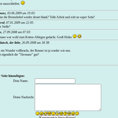
n rausschleifen.
punx
,
03.06.2009 um 19:03
:
die Bremshebel wieder derart blank? Tolle Arbeit und echt ne super Seite!
red
,
07.01.2009 um 22:05
:
r Stelle?
o
,
27.09.2008 um 07:03
:
Tävenase war wohl zum Ketten-Ablegen gedacht. Gruß Heiko
platsch, der liebe
,
26.09.2008 um 18:38
:
 ein Wunder vollbracht, der Renner ist ja wieder wie neu.
t eigentlich die "Tävenase" gut?
 Seite hinzufügen:
Dein Name:
Deine Nachricht: