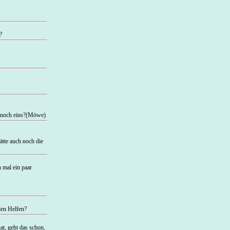
?
u noch eins?(Möwe)
tte auch noch die
 mal ein paar
len Helfen?
at, geht das schon,