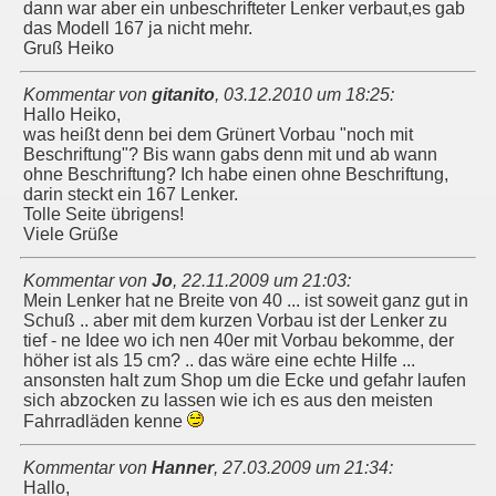
dann war aber ein unbeschrifteter Lenker verbaut,es gab
das Modell 167 ja nicht mehr.
Gruß Heiko
Kommentar von
gitanito
,
03.12.2010 um 18:25
:
Hallo Heiko,
was heißt denn bei dem Grünert Vorbau "noch mit
Beschriftung"? Bis wann gabs denn mit und ab wann
ohne Beschriftung? Ich habe einen ohne Beschriftung,
darin steckt ein 167 Lenker.
Tolle Seite übrigens!
Viele Grüße
Kommentar von
Jo
,
22.11.2009 um 21:03
:
Mein Lenker hat ne Breite von 40 ... ist soweit ganz gut in
Schuß .. aber mit dem kurzen Vorbau ist der Lenker zu
tief - ne Idee wo ich nen 40er mit Vorbau bekomme, der
höher ist als 15 cm? .. das wäre eine echte Hilfe ...
ansonsten halt zum Shop um die Ecke und gefahr laufen
sich abzocken zu lassen wie ich es aus den meisten
Fahrradläden kenne
Kommentar von
Hanner
,
27.03.2009 um 21:34
:
Hallo,