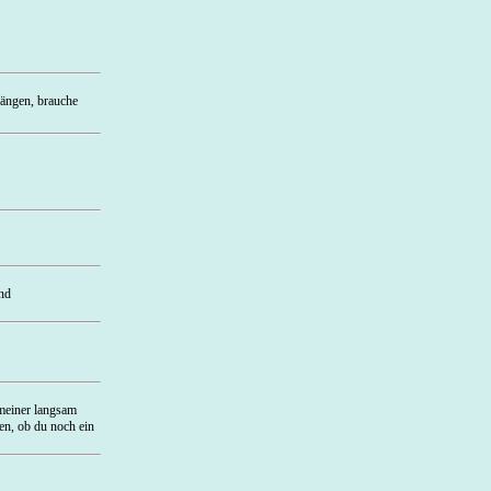
gängen, brauche
und
 meiner langsam
gen, ob du noch ein