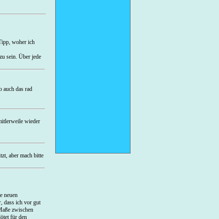
Tipp, woher ich
zu sein. Über jede
o auch das rad
mitlerweile wieder
zt, aber mach bitte
ie neuen
, dass ich vor gut
 Maße zwischen
ötet für den