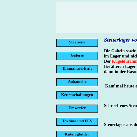
Steuerlager 
Startseite
Die Gabeln sowie
Galerie
im Lager und nic
Der
Kugeldurchm
Bei älteren Lager
Diamantwerk alt
dann in der Ras
Anbauteile
Kauf mal heute e
Kettenschaltungen
Sehr seltenes St
Umwerfer
Textima und FES
Steuerlager aus
Katalogbilder