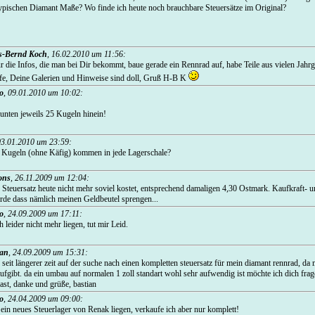
typischen Diamant Maße? Wo finde ich heute noch brauchbare Steuersätze im Original?
s-Bernd Koch
,
16.02.2010 um 11:56
:
r die Infos, die man bei Dir bekommt, baue gerade ein Rennrad auf, habe Teile aus vielen Jahr
fe, Deine Galerien und Hinweise sind doll, Gruß H-B K
o
,
09.01.2010 um 10:02
:
nten jeweils 25 Kugeln hinein!
03.01.2010 um 23:59
:
e Kugeln (ohne Käfig) kommen in jede Lagerschale?
ons
,
26.11.2009 um 12:04
:
in Steuersatz heute nicht mehr soviel kostet, entsprechend damaligen 4,30 Ostmark. Kaufkraft- 
ürde dass nämlich meinen Geldbeutel sprengen...
o
,
24.09.2009 um 17:11
:
h leider nicht mehr liegen, tut mir Leid.
ian
,
24.09.2009 um 15:31
:
 seit längerer zeit auf der suche nach einen kompletten steuersatz für mein diamant rennrad, da
aufgibt. da ein umbau auf normalen 1 zoll standart wohl sehr aufwendig ist möchte ich dich fra
hast, danke und grüße, bastian
o
,
24.04.2009 um 09:00
:
ein neues Steuerlager von Renak liegen, verkaufe ich aber nur komplett!