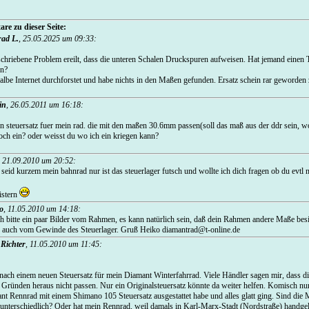
re zu dieser Seite:
ad L.
,
25.05.2025 um 09:33
:
chriebene Problem ereilt, dass die unteren Schalen Druckspuren aufweisen. Hat jemand einen 
nn?
halbe Internet durchforstet und habe nichts in den Maßen gefunden. Ersatz schein rar geworden 
in
,
26.05.2011 um 16:18
:
en steuersatz fuer mein rad. die mit den maßen 30.6mm passen(soll das maß aus der ddr sein, w
och ein? oder weisst du wo ich ein kriegen kann?
,
21.09.2010 um 20:52
:
t seid kurzem mein bahnrad nur ist das steuerlager futsch und wollte ich dich fragen ob du evtl 
istern
o
,
11.05.2010 um 14:18
:
h bitte ein paar Bilder vom Rahmen, es kann natürlich sein, daß dein Rahmen andere Maße besit
n, auch vom Gewinde des Steuerlager. Gruß Heiko diamantrad@t-online.de
 Richter
,
11.05.2010 um 11:45
:
 nach einem neuen Steuersatz für mein Diamant Winterfahrrad. Viele Händler sagen mir, dass d
n Gründen heraus nicht passen. Nur ein Originalsteuersatz könnte da weiter helfen. Komisch nur
t Rennrad mit einem Shimano 105 Steuersatz ausgestattet habe und alles glatt ging. Sind die
nterschiedlich? Oder hat mein Rennrad, weil damals in Karl-Marx-Stadt (Nordstraße) handgel