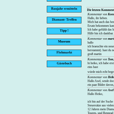
Baujahr ermitteln
Die letzten Kommenta
Kommentar von
Konr
Hallo, ihr lieben.
Diamant- Treffen
Mich hat auch das bes
Ersatz bekommen ka
Ich habe gefühlt das 
Tipp !
Hilfe bin ich dankbar.
Kommentar von
mart
Museum
hallo
ich braeuchte ein neu
herstammt). hast du n
Flohmarkt
gruß martin
Kommentar von
Tom
Gästebuch
hi heiko, ich habe ers
eins hast
würde mich echt bege
Kommentar von
Heik
Hallo Axel, sende doc
ein paar Bilder davo
Kommentar von
Axel
Hallo Heiko,
ich bin auf der Suche
Steuersätze aus viele
12 Jahren mein Diaman
Touren- und Rennrad u