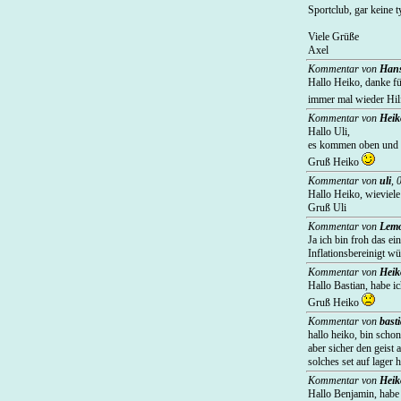
Sportclub, gar keine 
Viele Grüße
Axel
Kommentar von
Han
Hallo Heiko, danke fü
immer mal wieder Hil
Kommentar von
Heik
Hallo Uli,
es kommen oben und u
Gruß Heiko
Kommentar von
uli
,
Hallo Heiko, wieviel
Gruß Uli
Kommentar von
Lem
Ja ich bin froh das e
Inflationsbereinigt w
Kommentar von
Heik
Hallo Bastian, habe ic
Gruß Heiko
Kommentar von
bast
hallo heiko, bin schon
aber sicher den geist 
solches set auf lager 
Kommentar von
Heik
Hallo Benjamin, habe 