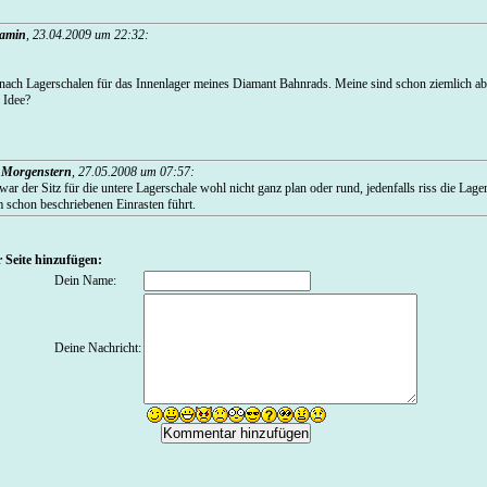
amin
,
23.04.2009 um 22:32
:
 nach Lagerschalen für das Innenlager meines Diamant Bahnrads. Meine sind schon ziemlich a
 Idee?
 Morgenstern
,
27.05.2008 um 07:57
:
ar der Sitz für die untere Lagerschale wohl nicht ganz plan oder rund, jedenfalls riss die Lage
 schon beschriebenen Einrasten führt.
 Seite hinzufügen:
Dein Name:
Deine Nachricht: