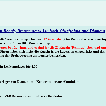
von Renak, Bremsenwerk Limbach-Oberfrohna und Diamant
 die Verschraubungen besitzen
1" Gewinde
. Beim Rennrad waren allerdin
ht wie auf dem Bild Komplett-Lager.
esser beträgt 4mm
und es sind
jeweils 25 Kugeln
(Rennrad) oben und unt
-Sitzen haben sich meist die Kugeln in die Lagersitze eingedrückt und das
tung der Drehbewegung am Lenker bemerkbar.
in Lenkungslager für 4,30
euerlager von Diamant mit Kontermutter aus Aluminium!
 dem VEB Bremsenwerk Limbach-Oberfrohna