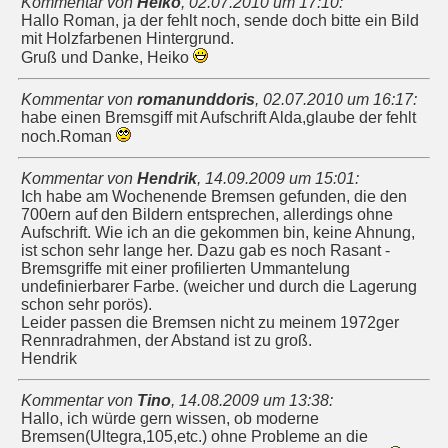
Kommentar von
Heiko
,
02.07.2010 um 17:10
:
Hallo Roman, ja der fehlt noch, sende doch bitte ein Bild
mit Holzfarbenen Hintergrund.
Gruß und Danke, Heiko
Kommentar von
romanunddoris
,
02.07.2010 um 16:17
:
habe einen Bremsgiff mit Aufschrift Alda,glaube der fehlt
noch.Roman
Kommentar von
Hendrik
,
14.09.2009 um 15:01
:
Ich habe am Wochenende Bremsen gefunden, die den
700ern auf den Bildern entsprechen, allerdings ohne
Aufschrift. Wie ich an die gekommen bin, keine Ahnung,
ist schon sehr lange her. Dazu gab es noch Rasant -
Bremsgriffe mit einer profilierten Ummantelung
undefinierbarer Farbe. (weicher und durch die Lagerung
schon sehr porös).
Leider passen die Bremsen nicht zu meinem 1972ger
Rennradrahmen, der Abstand ist zu groß.
Hendrik
Kommentar von
Tino
,
14.08.2009 um 13:38
:
Hallo, ich würde gern wissen, ob moderne
Bremsen(Ultegra,105,etc.) ohne Probleme an die