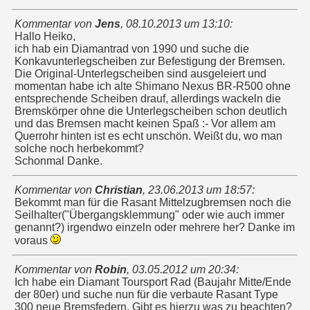
Kommentar von
Jens
,
08.10.2013 um 13:10
:
Hallo Heiko,
ich hab ein Diamantrad von 1990 und suche die
Konkavunterlegscheiben zur Befestigung der Bremsen.
Die Original-Unterlegscheiben sind ausgeleiert und
momentan habe ich alte Shimano Nexus BR-R500 ohne
entsprechende Scheiben drauf, allerdings wackeln die
Bremskörper ohne die Unterlegscheiben schon deutlich
und das Bremsen macht keinen Spaß :- Vor allem am
Querrohr hinten ist es echt unschön. Weißt du, wo man
solche noch herbekommt?
Schonmal Danke.
Kommentar von
Christian
,
23.06.2013 um 18:57
:
Bekommt man für die Rasant Mittelzugbremsen noch die
Seilhalter("Übergangsklemmung" oder wie auch immer
genannt?) irgendwo einzeln oder mehrere her? Danke im
voraus
Kommentar von
Robin
,
03.05.2012 um 20:34
:
Ich habe ein Diamant Toursport Rad (Baujahr Mitte/Ende
der 80er) und suche nun für die verbaute Rasant Type
300 neue Bremsfedern. Gibt es hierzu was zu beachten?