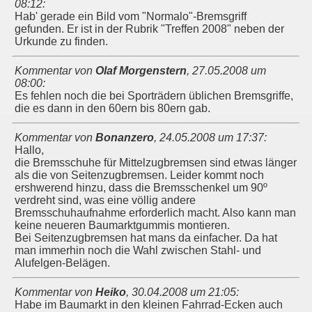
08:12
:
Hab' gerade ein Bild vom "Normalo"-Bremsgriff
gefunden. Er ist in der Rubrik "Treffen 2008" neben der
Urkunde zu finden.
Kommentar von
Olaf Morgenstern
,
27.05.2008 um
08:00
:
Es fehlen noch die bei Sporträdern üblichen Bremsgriffe,
die es dann in den 60ern bis 80ern gab.
Kommentar von
Bonanzero
,
24.05.2008 um 17:37
:
Hallo,
die Bremsschuhe für Mittelzugbremsen sind etwas länger
als die von Seitenzugbremsen. Leider kommt noch
ershwerend hinzu, dass die Bremsschenkel um 90º
verdreht sind, was eine völlig andere
Bremsschuhaufnahme erforderlich macht. Also kann man
keine neueren Baumarktgummis montieren.
Bei Seitenzugbremsen hat mans da einfacher. Da hat
man immerhin noch die Wahl zwischen Stahl- und
Alufelgen-Belägen.
Kommentar von
Heiko
,
30.04.2008 um 21:05
:
Habe im Baumarkt in den kleinen Fahrrad-Ecken auch