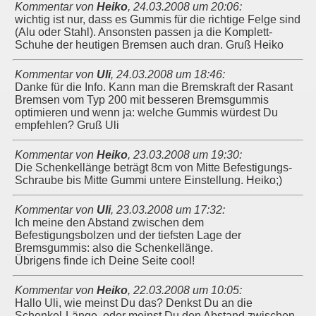
Kommentar von
Heiko
,
24.03.2008 um 20:06
:
wichtig ist nur, dass es Gummis für die richtige Felge sind
(Alu oder Stahl). Ansonsten passen ja die Komplett-
Schuhe der heutigen Bremsen auch dran. Gruß Heiko
Kommentar von
Uli
,
24.03.2008 um 18:46
:
Danke für die Info. Kann man die Bremskraft der Rasant
Bremsen vom Typ 200 mit besseren Bremsgummis
optimieren und wenn ja: welche Gummis würdest Du
empfehlen? Gruß Uli
Kommentar von
Heiko
,
23.03.2008 um 19:30
:
Die Schenkellänge beträgt 8cm von Mitte Befestigungs-
Schraube bis Mitte Gummi untere Einstellung. Heiko;)
Kommentar von
Uli
,
23.03.2008 um 17:32
:
Ich meine den Abstand zwischen dem
Befestigungsbolzen und der tiefsten Lage der
Bremsgummis: also die Schenkellänge.
Übrigens finde ich Deine Seite cool!
Kommentar von
Heiko
,
22.03.2008 um 10:05
:
Hallo Uli, wie meinst Du das? Denkst Du an die
Schenkel-Länge, oder meinst Du den Abstand zwischen