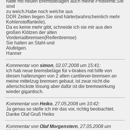
hatte mit neuen Bremsbelägen auch meine Probleme.Sie
sind
zu weich.Habe noch welche aus
DDR Zeiten liegen.Sie sind härter(wahrscheinlich mehr
Kohlenstoffanteile).
Da es keine mehr gibt, schneide ich sie mir aus den
großen Klötzen der alten
Vorderradbremsen(Reifenbremse)
Sie halten an Stahl-und
Alufelgen.
Hanner
Kommentar von
simon
,
02.07.2008 um 15:41
:
ich hab neue bremsbeläge für v-brakes mit hilfe von
diesen halterungen von 2 alten cantilever-bremsen an
meine mittelzug bremsen gebaut. ist zwar nicht die
allerschickste lösung aber dafür ist die bremswirkung
wieder gigantisch.
Kommentar von
Heiko
,
27.05.2008 um 10:42
:
Ja genau so stelle ich mir das vor, richtig beobachtet.
Danke Olaf Gruß Heiko
Kommentar von
Olaf Morgenstern
,
27.05.2008 um