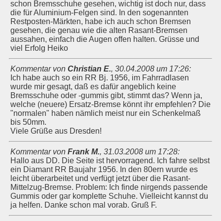
schon Bremsschuhe gesehen, wichtig ist doch nur, dass
die für Aluminium-Felgen sind. In den sogenannten
Restposten-Märkten, habe ich auch schon Bremsen
gesehen, die genau wie die alten Rasant-Bremsen
aussahen, einfach die Augen offen halten. Grüsse und
viel Erfolg Heiko
Kommentar von
Christian E.
,
30.04.2008 um 17:26
:
Ich habe auch so ein RR Bj. 1956, im Fahrradlasen
wurde mir gesagt, daß es dafür angeblich keine
Bremsschuhe oder -gummis gibt, stimmt das? Wenn ja,
welche (neuere) Ersatz-Bremse könnt ihr empfehlen? Die
"normalen" haben nämlich meist nur ein Schenkelmaß
bis 50mm.
Viele Grüße aus Dresden!
Kommentar von
Frank M.
,
31.03.2008 um 17:28
:
Hallo aus DD. Die Seite ist hervorragend. Ich fahre selbst
ein Diamant RR Baujahr 1956. In den 80ern wurde es
leicht überarbeitet und verfügt jetzt über die Rasant-
Mittelzug-Bremse. Problem: Ich finde nirgends passende
Gummis oder gar komplette Schuhe. Vielleicht kannst du
ja helfen. Danke schon mal vorab. Gruß F.