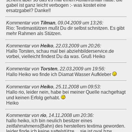
gabel ist ganz leicht verbogen :- was kostet eine
ersatzgabel? Danke!!
Kommentar von
Tilman
,
09.04.2009 um 13:26
:
Rio: Textimastützen mußt Du dir selbst schnitzen. Es gibt
mehr Rahmen als Stützen.
Kommentar von
Heiko
,
22.03.2009 um 20:26
:
Hallo Torsten, schau mal bei abziehbilderservice.de
vorbei, vielleicht findest Du da was. Gruß Heiko
Kommentar von
Torsten
,
22.03.2009 um 19:56
:
Hallo Heiko wo finde ich Diamat Wasser Aufkleber
Kommentar von
Heiko
,
25.11.2008 um 09:53
:
Hallo rio, leider nein, habe bei meiner Quelle nachgefragt
und keinen Erfolg gehabt.
Heiko
Kommentar von
rio
,
14.11.2008 um 20:36
:
hallo heiko, ich bin neulich besitzer eines
zeitfahrrahmens(Bahn) des herstellers textima geworden.
leider finde ich keine sattelstütze.....sie ist oval bzw.