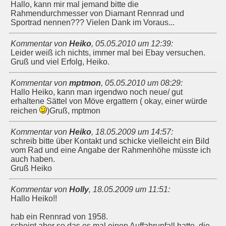
Hallo, kann mir mal jemand bitte die
Rahmendurchmesser von Diamant Rennrad und
Sportrad nennen??? Vielen Dank im Voraus...
Kommentar von
Heiko
,
05.05.2010 um 12:39
:
Leider weiß ich nichts, immer mal bei Ebay versuchen.
Gruß und viel Erfolg, Heiko.
Kommentar von
mptmon
,
05.05.2010 um 08:29
:
Hallo Heiko, kann man irgendwo noch neue/ gut
erhaltene Sättel von Möve ergattern ( okay, einer würde
reichen
)Gruß, mptmon
Kommentar von
Heiko
,
18.05.2009 um 14:57
:
schreib bitte über Kontakt und schicke vielleicht ein Bild
vom Rad und eine Angabe der Rahmenhöhe müsste ich
auch haben.
Gruß Heiko
Kommentar von
Holly
,
18.05.2009 um 11:51
:
Hallo Heiko!!
hab ein Rennrad von 1958.
scheint aber so das es mal einen Auffahrunfall hatte. die