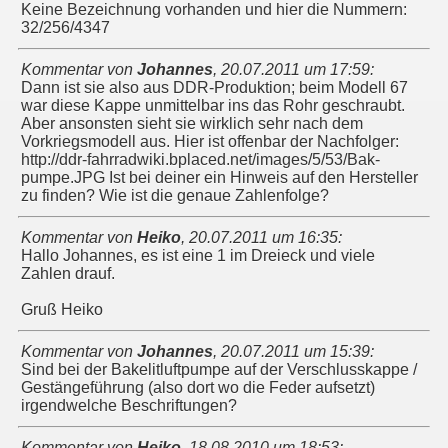
Keine Bezeichnung vorhanden und hier die Nummern:
32/256/4347
Kommentar von
Johannes
,
20.07.2011 um 17:59
:
Dann ist sie also aus DDR-Produktion; beim Modell 67
war diese Kappe unmittelbar ins das Rohr geschraubt.
Aber ansonsten sieht sie wirklich sehr nach dem
Vorkriegsmodell aus. Hier ist offenbar der Nachfolger:
http://ddr-fahrradwiki.bplaced.net/images/5/53/Bak-
pumpe.JPG Ist bei deiner ein Hinweis auf den Hersteller
zu finden? Wie ist die genaue Zahlenfolge?
Kommentar von
Heiko
,
20.07.2011 um 16:35
:
Hallo Johannes, es ist eine 1 im Dreieck und viele
Zahlen drauf.
Gruß Heiko
Kommentar von
Johannes
,
20.07.2011 um 15:39
:
Sind bei der Bakelitluftpumpe auf der Verschlusskappe /
Gestängeführung (also dort wo die Feder aufsetzt)
irgendwelche Beschriftungen?
Kommentar von
Heiko
,
18.08.2010 um 18:53
: