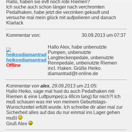
Hallo, haben sie evtl noch rote Riemen?
Ich suche auch schon länger nach verchromten
Pedalhaken, habe jetzt die verzinken gekauft und
versuche mal mein glück mit aufpolieren und danach
Klarlack
Kommentar von:
30.09.2013 um 07:37
Hallo Alex, habe unbenutzte
Pumpen, unbenutzte
Langtreckenpedale, unbenutzte
heikosdiamantrad
Rennpedale, unbenutzte Riemen
Offline
incl. Haken. Grüße Heiko.
diamantrad@t-online.de
Kommentar von
alex
,
29.09.2013 um 21:05
:
Hallo Heiko, sage mal hast du auch Pedalhaken mit
Riemen & eine Luftpumpe(ca 48cm lang) für mich?! Ich
muß schauen was mir von meinem Geburtstags-
Wunschzettel erfüllt wurde. Ich schreibe dir aber mal zur
Sicherheit alles auf das du nur einmal ins Lager gehen
mußt
Gruß Alex