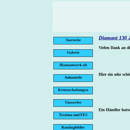
Diamant 130 J
Startseite
Vielen Dank an d
Galerie
Diamantwerk alt
Hier ein sehr sc
Anbauteile
Kettenschaltungen
Umwerfer
Ein Händler hatt
Textima und FES
Katalogbilder