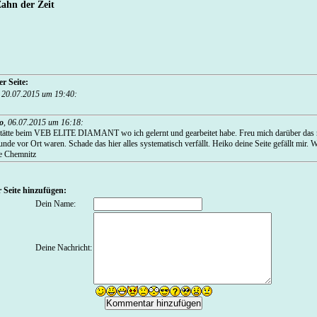
Zahn der Zeit
r Seite:
,
20.07.2015 um 19:40
:
o
,
06.07.2015 um 16:18
:
tätte beim VEB ELITE DIAMANT wo ich gelernt und gearbeitet habe. Freu mich darüber das n
de vor Ort waren. Schade das hier alles systematisch verfällt. Heiko deine Seite gefällt mir. W
e Chemnitz
 Seite hinzufügen:
Dein Name:
Deine Nachricht: