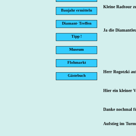
Kleine Radtour 
Baujahr ermitteln
Diamant- Treffen
Ja die Diamantleu
Tipp !
Museum
Flohmarkt
Herr Rogotzki au
Gästebuch
Hier ein kleiner 
Danke nochmal fü
Aufstieg im Turm