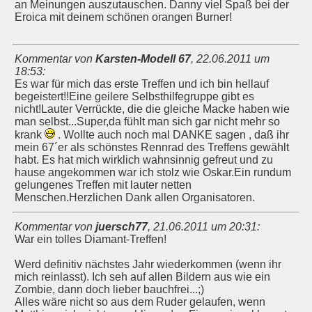
an Meinungen auszutauschen. Danny viel Spaß bei der
Eroica mit deinem schönen orangen Burner!
Kommentar von
Karsten-Modell 67
,
22.06.2011 um
18:53
:
Es war für mich das erste Treffen und ich bin hellauf
begeistert!!Eine geilere Selbsthilfegruppe gibt es
nicht!Lauter Verrückte, die die gleiche Macke haben wie
man selbst...Super,da fühlt man sich gar nicht mehr so
krank
. Wollte auch noch mal DANKE sagen , daß ihr
mein 67´er als schönstes Rennrad des Treffens gewählt
habt. Es hat mich wirklich wahnsinnig gefreut und zu
hause angekommen war ich stolz wie Oskar.Ein rundum
gelungenes Treffen mit lauter netten
Menschen.Herzlichen Dank allen Organisatoren.
Kommentar von
juersch77
,
21.06.2011 um 20:31
:
War ein tolles Diamant-Treffen!
Werd definitiv nächstes Jahr wiederkommen (wenn ihr
mich reinlasst). Ich seh auf allen Bildern aus wie ein
Zombie, dann doch lieber bauchfrei...;)
Alles wäre nicht so aus dem Ruder gelaufen, wenn