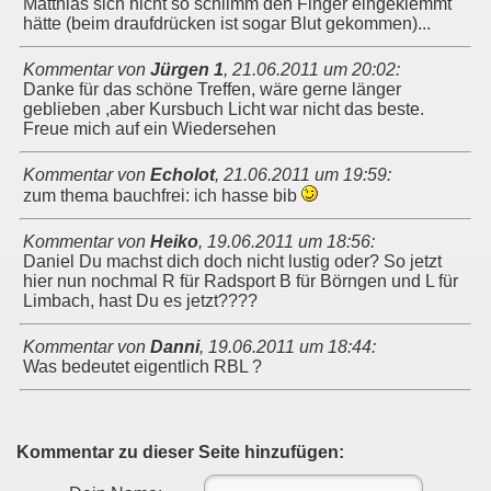
Matthias sich nicht so schlimm den Finger eingeklemmt
hätte (beim draufdrücken ist sogar Blut gekommen)...
Kommentar von
Jürgen 1
,
21.06.2011 um 20:02
:
Danke für das schöne Treffen, wäre gerne länger
geblieben ,aber Kursbuch Licht war nicht das beste.
Freue mich auf ein Wiedersehen
Kommentar von
Echolot
,
21.06.2011 um 19:59
:
zum thema bauchfrei: ich hasse bib
Kommentar von
Heiko
,
19.06.2011 um 18:56
:
Daniel Du machst dich doch nicht lustig oder? So jetzt
hier nun nochmal R für Radsport B für Börngen und L für
Limbach, hast Du es jetzt????
Kommentar von
Danni
,
19.06.2011 um 18:44
:
Was bedeutet eigentlich RBL ?
Kommentar zu dieser Seite hinzufügen: