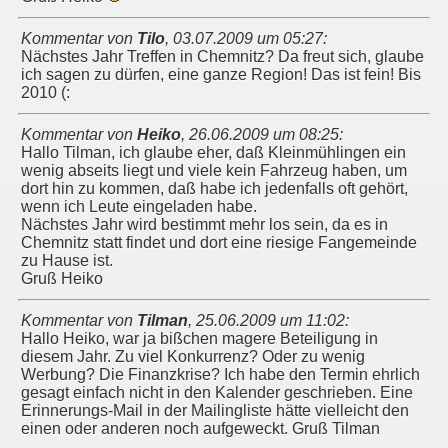
Kommentar von
Tilo
,
03.07.2009 um 05:27
:
Nächstes Jahr Treffen in Chemnitz? Da freut sich, glaube
ich sagen zu dürfen, eine ganze Region! Das ist fein! Bis
2010 (:
Kommentar von
Heiko
,
26.06.2009 um 08:25
:
Hallo Tilman, ich glaube eher, daß Kleinmühlingen ein
wenig abseits liegt und viele kein Fahrzeug haben, um
dort hin zu kommen, daß habe ich jedenfalls oft gehört,
wenn ich Leute eingeladen habe.
Nächstes Jahr wird bestimmt mehr los sein, da es in
Chemnitz statt findet und dort eine riesige Fangemeinde
zu Hause ist.
Gruß Heiko
Kommentar von
Tilman
,
25.06.2009 um 11:02
:
Hallo Heiko, war ja bißchen magere Beteiligung in
diesem Jahr. Zu viel Konkurrenz? Oder zu wenig
Werbung? Die Finanzkrise? Ich habe den Termin ehrlich
gesagt einfach nicht in den Kalender geschrieben. Eine
Erinnerungs-Mail in der Mailingliste hätte vielleicht den
einen oder anderen noch aufgeweckt. Gruß Tilman