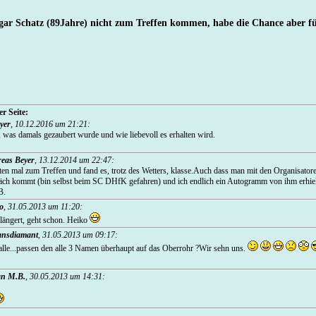
gar Schatz (89Jahre) nicht zum Treffen kommen, habe die Chance aber fü
r Seite:
yer
,
10.12.2016 um 21:21
:
t, was damals gezaubert wurde und wie liebevoll es erhalten wird.
eas Beyer
,
13.12.2014 um 22:47
:
en mal zum Treffen und fand es, trotz des Wetters, klasse.Auch dass man mit den Organisator
äch kommt (bin selbst beim SC DHfK gefahren) und ich endlich ein Autogramm von ihm erhielt,
B.
o
,
31.05.2013 um 11:20
:
längert, geht schon. Heiko
nsdiamant
,
31.05.2013 um 09:17
:
alle...passen den alle 3 Namen überhaupt auf das Oberrohr ?Wir sehn uns.
an M.B.
,
30.05.2013 um 14:31
: