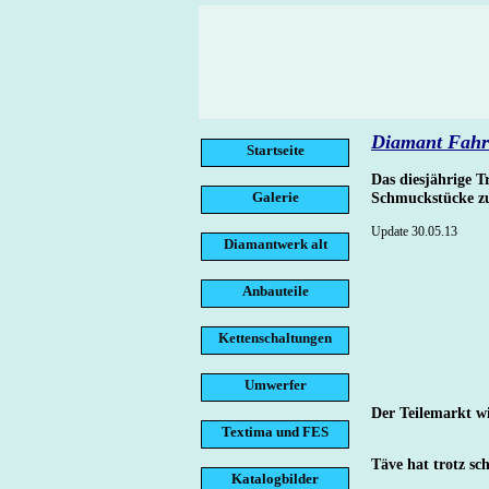
Diamant Fahre
Startseite
Das diesjährige T
Galerie
Schmuckstücke z
Update 30.05.13
Diamantwerk alt
Anbauteile
Kettenschaltungen
Umwerfer
Der Teilemarkt w
Textima und FES
Täve hat trotz sch
Katalogbilder