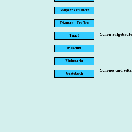
Baujahr ermitteln
Diamant- Treffen
Schön aufgebaute
Tipp !
Museum
Flohmarkt
Schönes und selte
Gästebuch