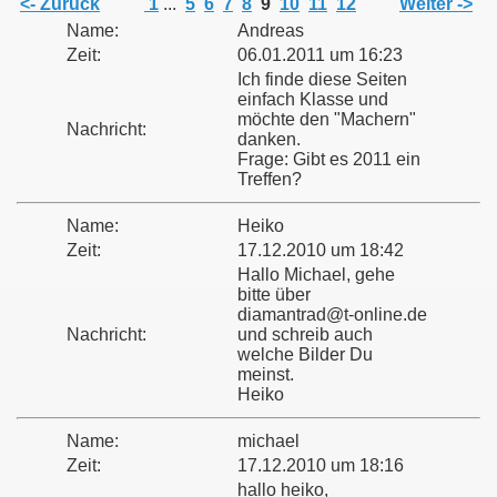
<- Zurück
1
...
5
6
7
8
9
10
11
12
Weiter ->
Name:
Andreas
Zeit:
06.01.2011 um 16:23
Ich finde diese Seiten
einfach Klasse und
möchte den "Machern"
Nachricht:
danken.
Frage: Gibt es 2011 ein
Treffen?
Name:
Heiko
Zeit:
17.12.2010 um 18:42
Hallo Michael, gehe
bitte über
diamantrad@t-online.de
Nachricht:
und schreib auch
welche Bilder Du
meinst.
Heiko
Name:
michael
Zeit:
17.12.2010 um 18:16
hallo heiko,