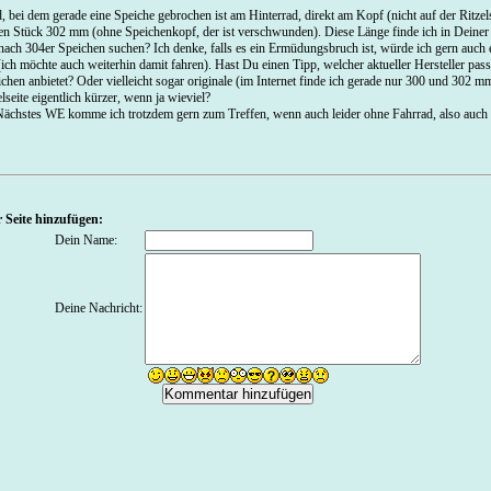
, bei dem gerade eine Speiche gebrochen ist am Hinterrad, direkt am Kopf (nicht auf der Ritzel
en Stück 302 mm (ohne Speichenkopf, der ist verschwunden). Diese Länge finde ich in Deiner 
nach 304er Speichen suchen? Ich denke, falls es ein Ermüdungsbruch ist, würde ich gern auch 
(ich möchte auch weiterhin damit fahren). Hast Du einen Tipp, welcher aktueller Hersteller pas
chen anbietet? Oder vielleicht sogar originale (im Internet finde ich gerade nur 300 und 302 mm
lseite eigentlich kürzer, wenn ja wieviel?
 Nächstes WE komme ich trotzdem gern zum Treffen, wenn auch leider ohne Fahrrad, also auch
 Seite hinzufügen:
Dein Name:
Deine Nachricht: