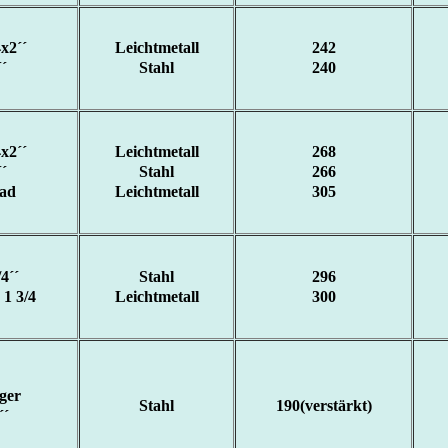
x2´´
Leichtmetall
242
´
Stahl
240
x2´´
Leichtmetall
268
´
Stahl
266
Rad
Leichtmetall
305
4´´
Stahl
296
 1 3/4
Leichtmetall
300
ger
Stahl
190(verstärkt)
´´