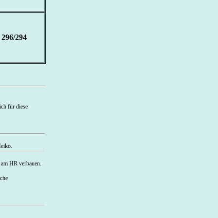
296/294
ch für diese
Heiko.
nz am HR verbauen.
iche