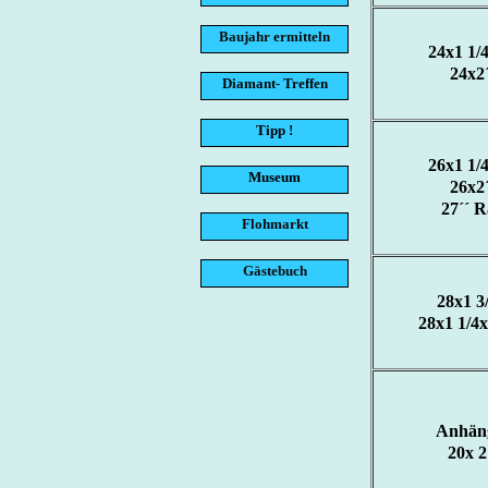
Baujahr ermitteln
24x1 1/4
24x2´
Diamant- Treffen
Tipp !
26x1 1/4
Museum
26x2´
27´´ 
Flohmarkt
Gästebuch
28x1 3/
28x1 1/4x
Anhän
20x 2