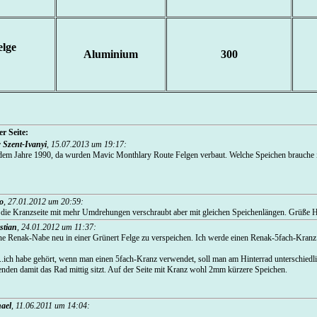
elge
Aluminium
300
r Seite:
r Szent-Ivanyi
,
15.07.2013 um 19:17
:
 dem Jahre 1990, da wurden Mavic Monthlary Route Felgen verbaut. Welche Speichen brauche i
o
,
27.01.2012 um 20:59
:
e die Kranzseite mit mehr Umdrehungen verschraubt aber mit gleichen Speichenlängen. Grüße 
stian
,
24.01.2012 um 11:37
:
eine Renak-Nabe neu in einer Grünert Felge zu verspeichen. Ich werde einen Renak-5fach-Kra
.ich habe gehört, wenn man einen 5fach-Kranz verwendet, soll man am Hinterrad unterschiedl
den damit das Rad mittig sitzt. Auf der Seite mit Kranz wohl 2mm kürzere Speichen.
ael
,
11.06.2011 um 14:04
: