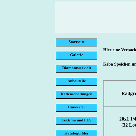
Startseite
Hier eine Verpac
Galerie
Keba Speichen un
Diamantwerk alt
Anbauteile
Radgr
Kettenschaltungen
Umwerfer
20x1 1/4
Textima und FES
(32 Loc
Katalogbilder