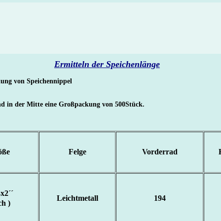
Ermitteln der Speichenlänge
kung von Speichennippel
d in der Mitte eine Großpackung von 500Stück.
öße
Felge
Vorderrad
x2´´
Leichtmetall
194
h )