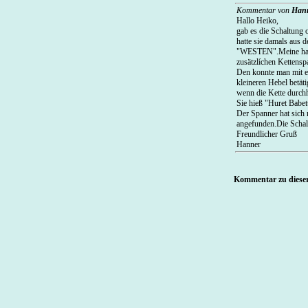
Kommentar von
Han
Hallo Heiko,
gab es die Schaltung 
hatte sie damals aus 
"WESTEN".Meine hat
zusätzlíchen Kettensp
Den konnte man mit 
kleineren Hebel betäti
wenn die Kette durch
Sie hieß "Huret Babet
Der Spanner hat sich
angefunden.Die Schal
Freundlicher Gruß
Hanner
Kommentar zu dieser