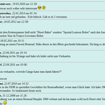
statt west
,
19.03.2020 um 12:18
:
was noch währe sehr interresant
nenvwbus
,
22.01.2014 um 01:14
:
ch an nem rad gefunden.. Echt hübsch. Gab es in 2 versionen.
er
,
24.03.2012 um 12:58
:
mit dem Kettenspanner hieß nicht "Huret Babet" sondern "Spezial Louison Bobet" nach den fra
achen Tour de France-Gewinner Bobet.
,
18.05.2011 um 10:11
:
altung an einem Favorit Rennrad. Habe dieses in den 80ern geschenkt bekommen. Da hing es a
.
o
,
22.04.2011 um 10:14
:
chaltung ist bis 5Gänge und habe ich leider nicht zum Verkaufen.
el
,
22.04.2011 um 10:06
:
k zu verkaufen, wieviele Gänge kann man damit fahren??
ntwort
ut
,
22.07.2010 um 14:52
:
es in der DDR in speziellen Geschäften für Rennradbedarf, wenn man Glück hatte. Ich habe 19
erstanden. Se funktioniert heute noch.
o
,
31.12.2008 um 11:26
:
haltung war an einem Rennrad Baujahr 1960 verbaut und da hat mann wohl noch Huret oder S
iko