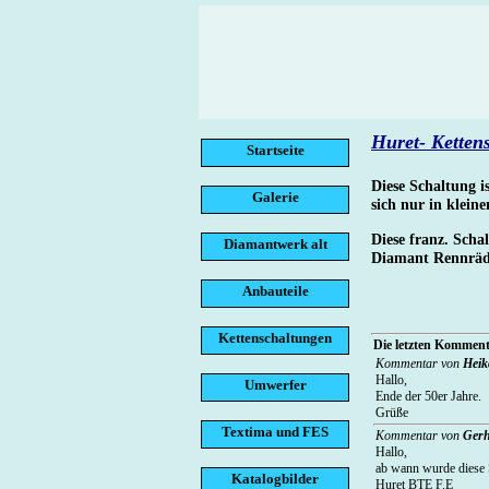
Huret- Ketten
Startseite
Diese Schaltung i
Galerie
sich nur in klein
Diese franz. Scha
Diamantwerk alt
Diamant Rennräder
Anbauteile
Kettenschaltungen
Die letzten Kommenta
Kommentar von
Heik
Hallo,
Umwerfer
Ende der 50er Jahre.
Grüße
Textima und FES
Kommentar von
Ger
Hallo,
ab wann wurde diese 
Katalogbilder
Huret BTE F.E