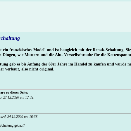
schaltung
st ein französisches Modell und ist baugleich mit der Renak-Schaltung. Sie
en Dingen, wie Muttern und die Alu- Verstellschraube für die Kettenspann
ltung gab es bis Anfang der 60er Jahre im Handel zu kaufen und wurde n
 verbaut, also nicht original.
re zu dieser Seite:
o
,
27.12.2020 um 12:32
:
hard
,
24.12.2020 um 16:38
:
Schaltung gebaut?