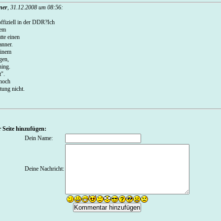
ner
,
31.12.2008 um 08:56
:
offiziell in der DDR?Ich
dem
te einen
anner.
einem
gen,
hing.
t".
 noch
tung nicht.
 Seite hinzufügen:
Dein Name:
Deine Nachricht: