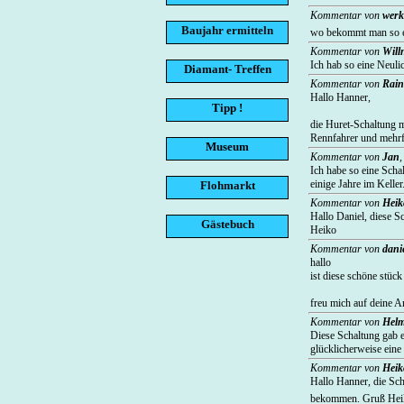
Kommentar von
werk
Baujahr ermitteln
wo bekommt man so et
Kommentar von
Will
Ich hab so eine Neuli
Diamant- Treffen
Kommentar von
Rain
Hallo Hanner,
Tipp !
die Huret-Schaltung 
Rennfahrer und mehrf
Museum
Kommentar von
Jan
Ich habe so eine Sch
einige Jahre im Keller
Flohmarkt
Kommentar von
Heik
Hallo Daniel, diese S
Gästebuch
Heiko
Kommentar von
dani
hallo
ist diese schöne stüc
freu mich auf deine A
Kommentar von
Helm
Diese Schaltung gab 
glücklicherweise eine 
Kommentar von
Heik
Hallo Hanner, die Sc
bekommen. Gruß He