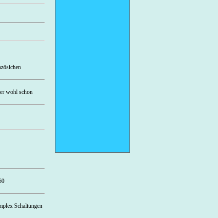
nzösichen
ber wohl schon
60
implex Schaltungen