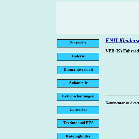
FNH Kleiders
Startseite
VEB (K) Fahrrad
Galerie
Diamantwerk alt
Anbauteile
Kettenschaltungen
Kommentar zu dieser
Umwerfer
Textima und FES
Katalogbilder