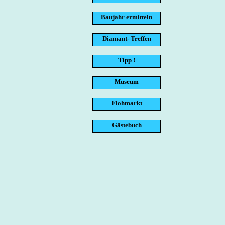
Baujahr ermitteln
Diamant- Treffen
Tipp !
Museum
Flohmarkt
Gästebuch